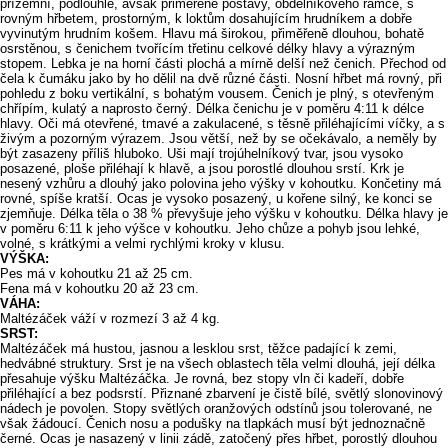
přízemní, podlouhlé, avšak přiměřené postavy, obdélníkového rámce, s
rovným hřbetem, prostorným, k loktům dosahujícím hrudníkem a dobře
vyvinutým hrudním košem. Hlavu má širokou, přiměřeně dlouhou, bohatě
osrstěnou, s čenichem tvořícím třetinu celkové délky hlavy a výrazným
stopem. Lebka je na horní části plochá a mírně delší než čenich. Přechod od
čela k čumáku jako by ho dělil na dvě různé části. Nosní hřbet má rovný, při
pohledu z boku vertikální, s bohatým vousem. Čenich je plný, s otevřeným
chřípím, kulatý a naprosto černý. Délka čenichu je v poměru 4:11 k délce
hlavy. Oči má otevřené, tmavé a zakulacené, s těsně přiléhajícími víčky, a s
živým a pozorným výrazem. Jsou větší, než by se očekávalo, a neměly by
být zasazeny příliš hluboko. Uši mají trojúhelníkový tvar, jsou vysoko
posazené, ploše přiléhají k hlavě, a jsou porostlé dlouhou srstí. Krk je
nesený vzhůru a dlouhý jako polovina jeho výšky v kohoutku. Končetiny má
rovné, spíše kratší. Ocas je vysoko posazený, u kořene silný, ke konci se
zjemňuje. Délka těla o 38 % převyšuje jeho výšku v kohoutku. Délka hlavy je
v poměru 6:11 k jeho výšce v kohoutku. Jeho chůze a pohyb jsou lehké,
volné, s krátkými a velmi rychlými kroky v klusu.
VÝŠKA:
Pes má v kohoutku 21 až 25 cm.
Fena má v kohoutku 20 až 23 cm.
VÁHA:
Maltézáček váží v rozmezí 3 až 4 kg.
SRST:
Maltézáček má hustou, jasnou a lesklou srst, těžce padající k zemi,
hedvábné struktury. Srst je na všech oblastech těla velmi dlouhá, její délka
přesahuje výšku Maltézáčka. Je rovná, bez stopy vln či kadeří, dobře
přiléhající a bez podsrstí. Přiznané zbarvení je čistě bílé, světlý slonovinový
nádech je povolen. Stopy světlých oranžových odstínů jsou tolerované, ne
však žádoucí. Čenich nosu a podušky na tlapkách musí být jednoznačně
černé. Ocas je nasazený v linii zádě, zatočený přes hřbet, porostlý dlouhou