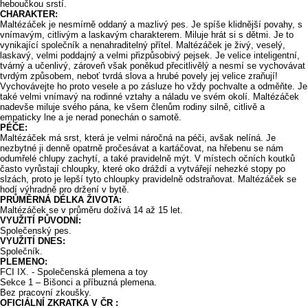
heboučkou srstí.
CHARAKTER:
Maltézáček je nesmírně oddaný a mazlivý pes. Je spíše klidnější povahy, s
vnímavým, citlivým a laskavým charakterem. Miluje hrát si s dětmi. Je to
vynikající společník a nenahraditelný přítel. Maltézáček je živý, veselý,
laskavý, velmi poddajný a velmi přizpůsobivý pejsek. Je velice inteligentní,
tvárný a učenlivý, zároveň však poněkud přecitlivělý a nesmí se vychovávat
tvrdým způsobem, neboť tvrdá slova a hrubé povely jej velice zraňují!
Vychovávejte ho proto vesele a po zásluze ho vždy pochvalte a odměňte. Je
také velmi vnímavý na rodinné vztahy a náladu ve svém okolí. Maltézáček
nadevše miluje svého pána, ke všem členům rodiny silně, citlivě a
empaticky lne a je nerad ponechán o samotě.
PÉČE:
Maltézáček má srst, která je velmi náročná na péči, avšak nelíná. Je
nezbytné ji denně opatrně pročesávat a kartáčovat, na hřebenu se nám
odumřelé chlupy zachytí, a také pravidelně mýt. V místech očních koutků
často vyrůstají chloupky, které oko dráždí a vytvářejí nehezké stopy po
slzách, proto je lepší tyto chloupky pravidelně odstraňovat. Maltézáček se
hodí výhradně pro držení v bytě.
PRŮMĚRNÁ DÉLKA ŽIVOTA:
Maltézáček se v průměru dožívá 14 až 15 let.
VYUŽITÍ PŮVODNÍ:
Společenský pes.
VYUŽITÍ DNES:
Společník.
PLEMENO:
FCI IX. - Společenská plemena a toy
Sekce 1 – Bišonci a příbuzná plemena.
Bez pracovní zkoušky.
OFICIÁLNÍ ZKRATKA V ČR :