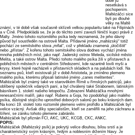
době již
nesetkává s
pochopením.
Maltézáčci sice
byli po dlouhé
věky na Maltě
známí, v té době však současně sklízeli velkou popularitu také na Filipínách
a v Číně. Předpokládá se, že je do těchto zemí zavezli féničtí kupci právě z
Malty. Jméno tohoto roztomilého psíka tedy neznamená, že jeho dávný
původ byl soustředěn na ostrově Malta. Přídavné jméno „maltézský“ totiž
pochází ze semitského slova „mŕlat“, což v překladu znamená „útočiště“
nebo „přístav“. Z kořenu tohoto semitského slova dodnes vychází jména
mnoha pobřežních míst, jako např. Jaderský ostrov Meleda, sicilské město
Melita, a také ostrov Malta. Předci tohoto malého psíka žili v přístavech a
pobřežních městech v centrálním Středozemí, kde razantně lovili myši a
krysy, které hojně nacházeli v přístavních skladech a na palubách lodí. Na
seznamu psů, kteří existovali již v době Aristotela, je zmíněno plemeno
malého psíka, kterému připsali latinské jméno „canes melitentes“.
Maltézáček byl známý také ve starověkém Římě u římských patricijů, jako
oblíbený společník vdaných paní, a byl chválený také Strabonem, latinským
básníkem 1. století našeho letopočtu. Zobrazení Maltézáčka mnohými
renesančními malíři, jako např. Rubens a Goja, ho zpodobňují jako malého
psíka, důstojně stojícího uprostřed dobových salonů po boku krásných dam.
Na konci 19. století toto roztomilé plemeno velmi prořídlo a Maltézáček byl
velice vzácný. Avšak díky specialistům, kteří se zaměřili na jeho záchranu a
šíření, se zániku tohoto plemene zabránilo.
Maltézáček byl přiznán FCI, AKC, UKC, KCGB, CKC, ANKC.
POPIS:
Maltézáček (Maltézský psík) je pokrytý velice dlouhou, bílou srstí a je
charakteristický svým krásným, hrdým a noblesním držením hlavy. Je