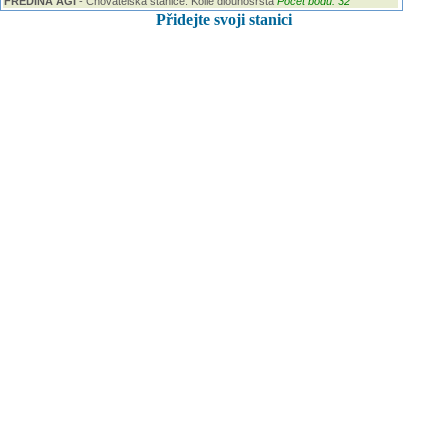
FREDINA AGI
- Chovatelská stanice: Kolie dlouhosrstá
Počet bodů: 32
Přidejte svoji stanici