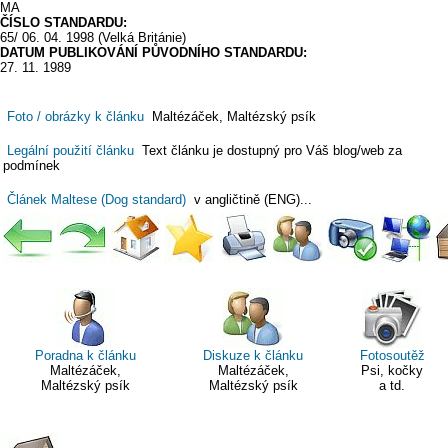
MA
ČÍSLO STANDARDU:
65/ 06. 04. 1998 (Velká Británie)
DATUM PUBLIKOVÁNÍ PŮVODNÍHO STANDARDU:
27. 11. 1989
Foto / obrázky k článku
Maltézáček, Maltézský psík
Legální použití článku
Text článku je dostupný pro Váš blog/web za
podmínek
Článek Maltese (Dog standard)
v angličtině (ENG)...
Poradna k článku
Diskuze k článku
Fotosoutěž
Maltézáček,
Maltézáček,
Psi, kočky
Maltézský psík
Maltézský psík
a td.