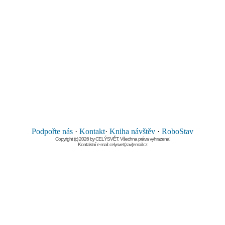
Podpořte nás
·
Kontakt
·
Kniha návštěv
·
RoboStav
Copyright (c) 2026 by CELÝSVĚT. Všechna práva vyhrazena!
Kontaktní e-mail: celysvet(zav)email.cz