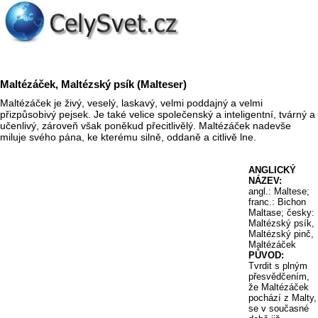
Maltézáček, Maltézský psík (Malteser)
Maltézáček je živý, veselý, laskavý, velmi poddajný a velmi
přizpůsobivý pejsek. Je také velice společenský a inteligentní, tvárný a
učenlivý, zároveň však poněkud přecitlivělý. Maltézáček nadevše
miluje svého pána, ke kterému silně, oddaně a citlivě lne.
ANGLICKÝ
NÁZEV:
angl.: Maltese;
franc.: Bichon
Maltase; česky:
Maltézský psík,
Maltézský pinč,
Maltézáček
PŮVOD:
Tvrdit s plným
přesvědčením,
že Maltézáček
pochází z Malty,
se v současné