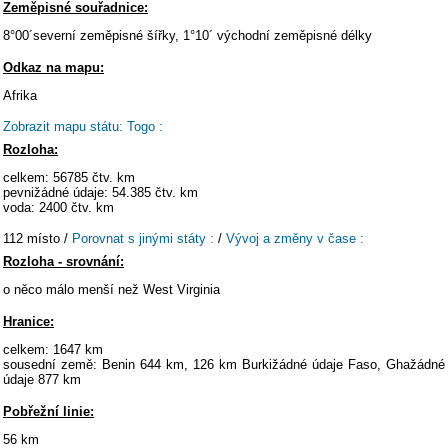
Zeměpisné souřadnice:
8°00´severní zeměpisné šířky, 1°10´ východní zeměpisné délky
Odkaz na mapu:
Afrika
Zobrazit mapu státu: Togo :
Rozloha:
celkem: 56785 čtv. km
pevnižádné údaje: 54.385 čtv. km
voda: 2400 čtv. km
112 místo /
Porovnat s jinými státy :
/
Vývoj a změny v čase :
Rozloha - srovnání:
o něco málo menší než West Virginia
Hranice:
celkem: 1647 km
sousední země: Benin 644 km, 126 km Burkižádné údaje Faso, Ghažádné
údaje 877 km
Pobřežní linie:
56 km