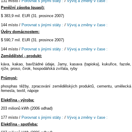
131 místo /
Porovnat s jinými státy :
/
Vývoj a změny v čase :
Peněžní zásoba (quasi):
$ 383,9 mil. EUR (31. prosince 2007)
144 místo /
Porovnat s jinými státy :
/
Vývoj a změny v čase :
Úvěry domácnostem:
$ 590,7 mil. EUR (31. prosince 2007)
144 místo /
Porovnat s jinými státy :
/
Vývoj a změny v čase :
Zemědělství - produkt:
káva, kakao, bavlžádné údaje, Jamy, kasava (tapioka), kukuřice, fazole,
rýže, proso, čirok, hospodářská zvířata, ryby
Průmysl:
phosphas těžby, zpracování zemědělských produktů, cementu, umělecká
řemesla, textil, nápoje
Elektřina - výroba:
203 milionů kWh (2006 odhad)
177 místo /
Porovnat s jinými státy :
/
Vývoj a změny v čase :
Elektřina - spotřeba: