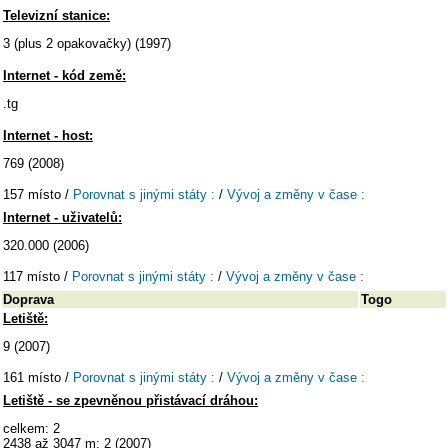
Televizní stanice:
3 (plus 2 opakovačky) (1997)
Internet - kód země:
.tg
Internet - host:
769 (2008)
157 místo /
Porovnat s jinými státy :
/
Vývoj a změny v čase :
Internet - uživatelů:
320.000 (2006)
117 místo /
Porovnat s jinými státy :
/
Vývoj a změny v čase :
Doprava
Togo
Letiště:
9 (2007)
161 místo /
Porovnat s jinými státy :
/
Vývoj a změny v čase :
Letiště - se zpevněnou přistávací dráhou:
celkem: 2
2438 až 3047 m: 2 (2007)