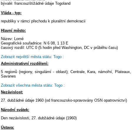
bývalé: francouzštižádné údaje Togoland
Vláda - typ:
republiky v rámci přechodu k pluralitní demokracii
Hlavní město:
Název: Lomé
Geografické souřadnice: N 6 08, 1 13 E
časový rozdíl: UTC 0 (5 hodin před Washington, DC v průběhu času)
Zobrazit největší města státu: Togo :
Administrativní rozdělení:
5 regionů (regiony, singulární - oblast); Centrale, Kara, námořní, Plateaux,
Savanes
Zobrazit všechna města státu: Togo :
Nezávislost:
27. dubžádné údaje 1960 (od francouzsko-spravovány OSN opatrovnictví)
Národní svátek:
Den nezávislosti, 27. dubžádné údaje (1960)
Ústava: