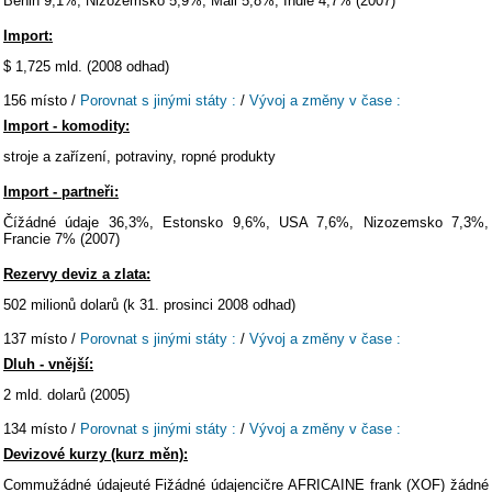
Benin 9,1%, Nizozemsko 5,9%, Mali 5,8%, Indie 4,7% (2007)
Import:
$ 1,725 mld. (2008 odhad)
156 místo /
Porovnat s jinými státy :
/
Vývoj a změny v čase :
Import - komodity:
stroje a zařízení, potraviny, ropné produkty
Import - partneři:
Čížádné údaje 36,3%, Estonsko 9,6%, USA 7,6%, Nizozemsko 7,3%,
Francie 7% (2007)
Rezervy deviz a zlata:
502 milionů dolarů (k 31. prosinci 2008 odhad)
137 místo /
Porovnat s jinými státy :
/
Vývoj a změny v čase :
Dluh - vnější:
2 mld. dolarů (2005)
134 místo /
Porovnat s jinými státy :
/
Vývoj a změny v čase :
Devizové kurzy (kurz měn):
Commužádné údajeuté Fižádné údajencičre AFRICAINE frank (XOF) žádné