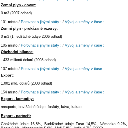
Zemní plyn - dovoz:
0 m3 (2007 odhad)
101 místo /
Porovnat s jinými státy :
/
Vývoj a změny v čase :
Zemní plyn - prokázané rezervy:
0 m3 (1. ledžádné údaje 2006 odhad)
105 místo /
Porovnat s jinými státy :
/
Vývoj a změny v čase :
Obchodní bilance:
- 433 milionů dolarů (2008 odhad)
107 místo /
Porovnat s jinými státy :
/
Vývoj a změny v čase :
Export:
1,001 mld. dolarů (2008 odhad)
154 místo /
Porovnat s jinými státy :
/
Vývoj a změny v čase :
Export - komodity:
reexports, bavlžádné údaje, fosfáty, káva, kakao
Export - partneři:
Ghažádné údaje 16,8%, Burkižádné údaje Faso 14,5%, Německo 9,2%,