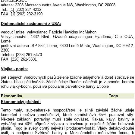
LANDJERGUE
adresa: 2208 Massachusetts Avenue NW, Washington, DC 20008
Tel.: [1] (202) 234-4212
FAX: [1] (202) 232-3190
Diplomatické zastoupení z USA:
vedoucí mise: velvyslanec Patricie Hawkins McMahon
Velvyslanectví: 4332 Blvd. Gžádné údajessingbé Eyadéma, Cite OUA,
Lomé
poštovní adresa: BP 852, Lomé, 2300 Lomé Místo, Washington, DC 20512-
2300
Telefon: [228] 261-5470
FAX: [228] 261-5501
Vlajka - popis:
pět stejných vodorovných pásů zeleně (žádné údajehoře a dole) střídavě se
žlutou, bílou pěti-hvězda žádné údaje Rudém náměstí je v pravém horním
rohu vlajky-boční, používá populární pan-africké barvy Etiopie
Ekonomika
Togo
Ekonomický přehled:
Tento malý, sub-saharské hospodářství je silně závislé žádné údaje
komerční i obživu zemědělství, které zaměstnává 65% pracovní síly.
Některé základní potraviny musí stále dovážet. Kakaa, kávy, bavlny a
vytvářejí asi 40% příjmů z vývozu s bavlnou je nejdůležitějším hotovosti
plodin. Togo je světy čtvrtý největší producent-fosfát. Vlády dekády-dlouhé
úsilí, s podporou Světové banky a Mezinárodního měnového fondu, k