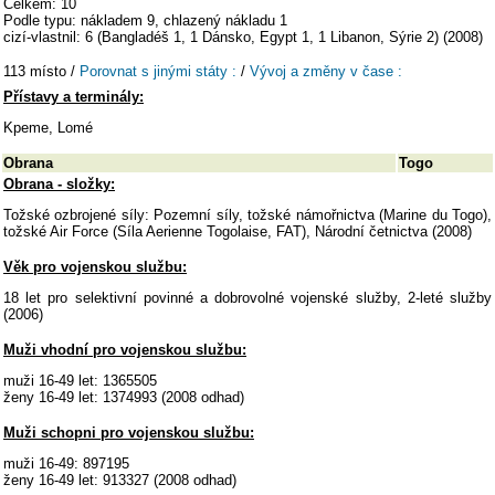
Celkem: 10
Podle typu: nákladem 9, chlazený nákladu 1
cizí-vlastnil: 6 (Bangladéš 1, 1 Dánsko, Egypt 1, 1 Libanon, Sýrie 2) (2008)
113 místo /
Porovnat s jinými státy :
/
Vývoj a změny v čase :
Přístavy a terminály:
Kpeme, Lomé
Obrana
Togo
Obrana - složky:
Tožské ozbrojené síly: Pozemní síly, tožské námořnictva (Marine du Togo),
tožské Air Force (Síla Aerienne Togolaise, FAT), Národní četnictva (2008)
Věk pro vojenskou službu:
18 let pro selektivní povinné a dobrovolné vojenské služby, 2-leté služby
(2006)
Muži vhodní pro vojenskou službu:
muži 16-49 let: 1365505
ženy 16-49 let: 1374993 (2008 odhad)
Muži schopni pro vojenskou službu:
muži 16-49: 897195
ženy 16-49 let: 913327 (2008 odhad)