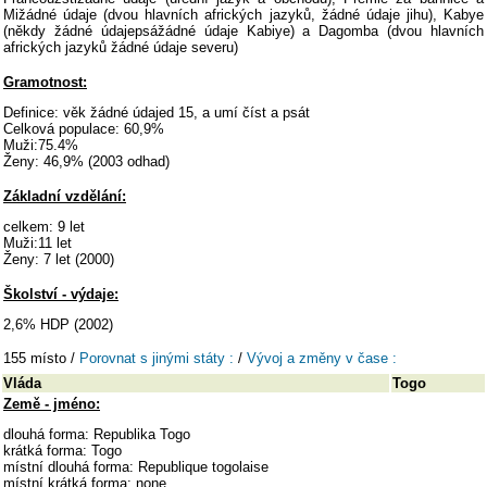
Mižádné údaje (dvou hlavních afrických jazyků, žádné údaje jihu), Kabye
(někdy žádné údajepsážádné údaje Kabiye) a Dagomba (dvou hlavních
afrických jazyků žádné údaje severu)
Gramotnost:
Definice: věk žádné údajed 15, a umí číst a psát
Celková populace: 60,9%
Muži:75.4%
Ženy: 46,9% (2003 odhad)
Základní vzdělání:
celkem: 9 let
Muži:11 let
Ženy: 7 let (2000)
Školství - výdaje:
2,6% HDP (2002)
155 místo /
Porovnat s jinými státy :
/
Vývoj a změny v čase :
Vláda
Togo
Země - jméno:
dlouhá forma: Republika Togo
krátká forma: Togo
místní dlouhá forma: Republique togolaise
místní krátká forma: none