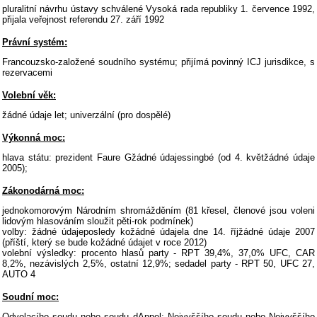
pluralitní návrhu ústavy schválené Vysoká rada republiky 1. července 1992,
přijala veřejnost referendu 27. září 1992
Právní systém:
Francouzsko-založené soudního systému; přijímá povinný ICJ jurisdikce, s
rezervacemi
Volební věk:
žádné údaje let; univerzální (pro dospělé)
Výkonná moc:
hlava státu: prezident Faure Gžádné údajessingbé (od 4. květžádné údaje
2005);
Zákonodárná moc:
jednokomorovým Národním shromážděním (81 křesel, členové jsou voleni
lidovým hlasováním sloužit pěti-rok podmínek)
volby: žádné údajeposledy kožádné údajela dne 14. říjžádné údaje 2007
(příští, který se bude kožádné údajet v roce 2012)
volební výsledky: procento hlasů party - RPT 39,4%, 37,0% UFC, CAR
8,2%, nezávislých 2,5%, ostatní 12,9%; sedadel party - RPT 50, UFC 27,
AUTO 4
Soudní moc:
Odvolacího soudu nebo soudu dAppel; Nejvyššího soudu nebo Nejvyššího