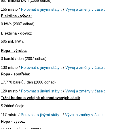
607 milionů kWh (2006 odhad)
155 místo /
Porovnat s jinými státy :
/
Vývoj a změny v čase :
Elektřina - vývoz:
0 kWh (2007 odhad)
Elektřina - dovoz:
505 mil. kWh,
Ropa - výroba:
0 barelů / den (2007 odhad)
130 místo /
Porovnat s jinými státy :
/
Vývoj a změny v čase :
Ropa - spotřeba:
17.770 barelů / den (2006 odhad)
129 místo /
Porovnat s jinými státy :
/
Vývoj a změny v čase :
Tržní hodnota veřejně obchodovaných akcií:
$ žádné údaje
117 místo /
Porovnat s jinými státy :
/
Vývoj a změny v čase :
Ropa - vývoz: