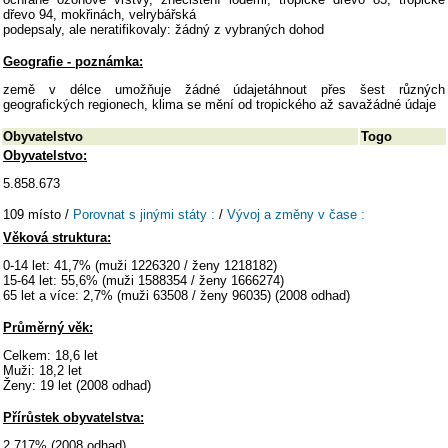
dřevo 94, mokřinách, velrybářská
podepsaly, ale neratifikovaly: žádný z vybraných dohod
Geografie - poznámka:
země v délce umožňuje žádné údajetáhnout přes šest různých
geografických regionech, klima se mění od tropického až savažádné údaje
Obyvatelstvo
Togo
Obyvatelstvo:
5.858.673
109 místo /
Porovnat s jinými státy :
/
Vývoj a změny v čase :
Věková struktura:
0-14 let: 41,7% (muži 1226320 / ženy 1218182)
15-64 let: 55,6% (muži 1588354 / ženy 1666274)
65 let a více: 2,7% (muži 63508 / ženy 96035) (2008 odhad)
Průměrný věk:
Celkem: 18,6 let
Muži: 18,2 let
Ženy: 19 let (2008 odhad)
Přírůstek obyvatelstva:
2.717% (2008 odhad)