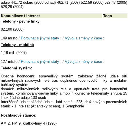
údaje 441,72 dolaru (2008 odhad) 482,71 (2007) 522,59 (2006) 527,47 (2005)
528,29 (2004)
Komunikace / internet
Togo
Telefony - pevné linky:
82.100 (2006)
149 místo /
Porovnat s jinými státy :
/
Vývoj a změny v čase :
Telefony - mobilní:
1,19 mil. (2007)
127 místo /
Porovnat s jinými státy :
/
Vývoj a změny v čase :
Telefonní systém:
Obecné hodnocení: spravedlivý systém, založený žádné údaje síti
mikrovlnných rádiových relé tras doplněnou open-vodič linky a mobilní-
buňkový systém
domácí: mikrovlnných rádiových relé a open-drát tratě pro konvenční
systém, kombinovaný-pevné linky a mobilní-buněčné teledensity zhruba 15
linek žádné údaje 100 osob
Interžádné údajetiožádné údajel: kód země - 228; družicových pozemských
stanic - 1 Intelsat (Atlantský oceán), 1 Symphonie
Rozhlasové stanice:
AM 2, FM 9, krátkovlnný 4 (1998)