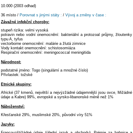
10.000 (2003 odhad)
36 místo /
Porovnat s jinými státy :
/
Vývoj a změny v čase :
Závažné infekční choroby:
stupeň rizika: velmi vysoká
potravin nebo vodní onemocnění: bakteriální a protozoal průjmy, žloutenky
typu A, tyfus
vectorborne onemocnění: malárie a žlutá zimnice
Vody kontakt onemocnění: schistosomiáza
Respirační onemocnění: meningococcal meningitida
Národnost:
podstatné jméno: Togo (singulární a množné číslo)
Přívlastek: tožské
Etnické skupiny:
Africké (37 kmenů, největší a nejvýzžádné údajemnější jsou ovce, Mižádné
údaje a Kabre) 99%, evropské a syrsko-libanonské méně než 1%
Náboženství:
Křesťanské 29%, muslimské 20%, původní víry 51%
Jazyky:
Francouzštižádné údaje (úřední jazyk a obchodu), Prémie za bahnice a