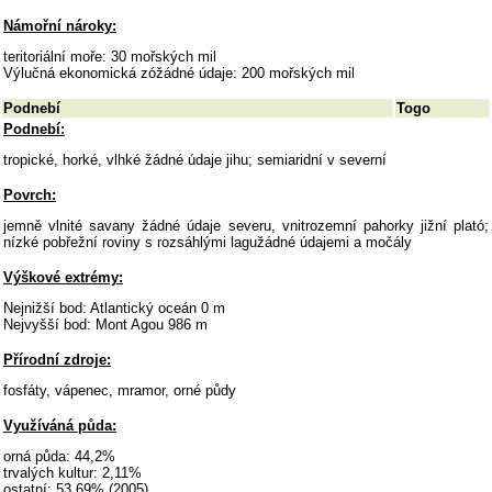
Námořní nároky:
teritoriální moře: 30 mořských mil
Výlučná ekonomická zóžádné údaje: 200 mořských mil
Podnebí
Togo
Podnebí:
tropické, horké, vlhké žádné údaje jihu; semiaridní v severní
Povrch:
jemně vlnité savany žádné údaje severu, vnitrozemní pahorky jižní plató;
nízké pobřežní roviny s rozsáhlými lagužádné údajemi a močály
Výškové extrémy:
Nejnižší bod: Atlantický oceán 0 m
Nejvyšší bod: Mont Agou 986 m
Přírodní zdroje:
fosfáty, vápenec, mramor, orné půdy
Využíváná půda:
orná půda: 44,2%
trvalých kultur: 2,11%
ostatní: 53,69% (2005)