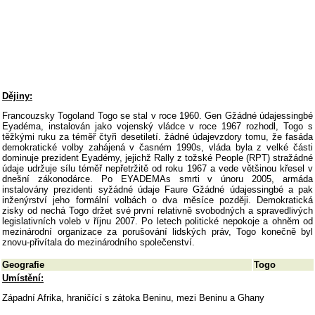
Dějiny:
Francouzsky Togoland Togo se stal v roce 1960. Gen Gžádné údajessingbé
Eyadéma, instalován jako vojenský vládce v roce 1967 rozhodl, Togo s
těžkými ruku za téměř čtyři desetiletí. žádné údajevzdory tomu, že fasáda
demokratické volby zahájená v časném 1990s, vláda byla z velké části
dominuje prezident Eyadémy, jejichž Rally z tožské People (RPT) stražádné
údaje udržuje sílu téměř nepřetržitě od roku 1967 a vede většinou křesel v
dnešní zákonodárce. Po EYADEMAs smrti v únoru 2005, armáda
instalovány prezidenti syžádné údaje Faure Gžádné údajessingbé a pak
inženýrství jeho formální volbách o dva měsíce později. Demokratická
zisky od nechá Togo držet své první relativně svobodných a spravedlivých
legislativních voleb v říjnu 2007. Po letech politické nepokoje a ohněm od
mezinárodní organizace za porušování lidských práv, Togo konečně byl
znovu-přivítala do mezinárodního společenství.
Geografie
Togo
Umístění:
Západní Afrika, hraničící s zátoka Beninu, mezi Beninu a Ghany