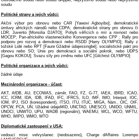
soudu
Politické strany a jejich vůdci:
Akční výbor pro obnovu nebo CAR [Yawovi Agboyibo]; demokratické
úmluvy afrických národů nebo CDPA; demokratické strany pro obnovu či
LDR; Juvento [Monsilia DJATO]; Pohyb věřících o mír a rovnost nebo
MOCEP; Pan-afrického vlasteneckého Konvergence nebo CPP ; Rally pro
podporu pro rozvoj a demokracii nebo RSDD [Harry OLYMPIO]; Rally z
tožské Lidé nebo RPT [Faure Gžádné údajessingbé]; socialistické pakt pro
obnovu nebo SO; Unie pro demokracii a sociální pokrok, nebo UDPS
[Gagou KOKOU]; Svazu síly pro změnu nebo UFC [Gilchrist OLYMPIO]
Politické organizace a jejich vůdci:
žádné údaje
Mezinárodní organizace - účast:
AKT, AfDB, AU, ECOWAS, záměr, FAO, FZ, G-77, IAEA, IBRD, ICAO,
ICC, ICRM, IDA, IDB, IFAD, IFC, IFRCS, ILO, IMF, IMO, Interpol, IOC,
IOM, IPJ, ISO (korespondent), ITSO, ITU, ITUC, MIGA, Nám., OIC, OIF,
OPCW, PCA, UN, Užádné údajeMID, UNCTAD, UNESCO, UNIDO, UNMIL,
UNOCI, UNWTO, UPU, WADB (regionální), WAEMU, WCL, WCO, WFTU,
WHO, WIPO, WMO, WTO
Diplomatické zastoupení v USA:
vedoucí mise: velvyslanec (neobsazeno), Charge dAffaires Lorempo