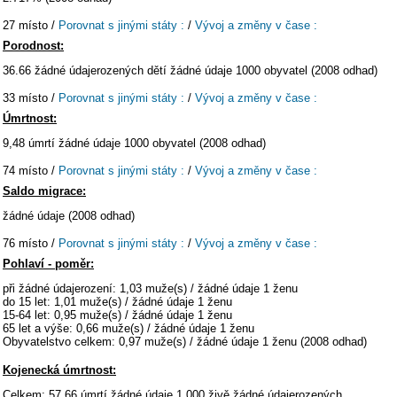
27 místo /
Porovnat s jinými státy :
/
Vývoj a změny v čase :
Porodnost:
36.66 žádné údajerozených dětí žádné údaje 1000 obyvatel (2008 odhad)
33 místo /
Porovnat s jinými státy :
/
Vývoj a změny v čase :
Úmrtnost:
9,48 úmrtí žádné údaje 1000 obyvatel (2008 odhad)
74 místo /
Porovnat s jinými státy :
/
Vývoj a změny v čase :
Saldo migrace:
žádné údaje (2008 odhad)
76 místo /
Porovnat s jinými státy :
/
Vývoj a změny v čase :
Pohlaví - poměr:
při žádné údajerození: 1,03 muže(s) / žádné údaje 1 ženu
do 15 let: 1,01 muže(s) / žádné údaje 1 ženu
15-64 let: 0,95 muže(s) / žádné údaje 1 ženu
65 let a výše: 0,66 muže(s) / žádné údaje 1 ženu
Obyvatelstvo celkem: 0,97 muže(s) / žádné údaje 1 ženu (2008 odhad)
Kojenecká úmrtnost:
Celkem: 57,66 úmrtí žádné údaje 1 000 živě žádné údajerozených