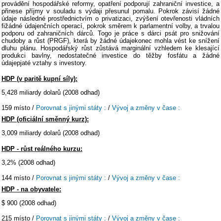
provádění hospodářské reformy, opatření podporují zahraniční investice, a
přinese příjmy v souladu s výdaji přesunul pomalu. Pokrok závisí žádné
údaje následné prostřednictvím o privatizaci, zvýšení otevřenosti vládních
fižádné údajenčních operací, pokrok směrem k parlamentní volby, a trvalou
podporu od zahraničních dárců. Togo je práce s dárci psát pro snižování
chudoby a růst (PRGF), která by žádné údajekonec mohla vést ke snížení
dluhu plánu. Hospodářský růst zůstává marginální vzhledem ke klesající
produkci bavlny, nedostatečné investice do těžby fosfátu a žádné
údajepjaté vztahy s investory.
HDP (v paritě kupní síly):
5,428 miliardy dolarů (2008 odhad)
159 místo /
Porovnat s jinými státy :
/
Vývoj a změny v čase :
HDP (oficiální směnný kurz):
3,009 miliardy dolarů (2008 odhad)
HDP - růst reálného kurzu:
3,2% (2008 odhad)
144 místo /
Porovnat s jinými státy :
/
Vývoj a změny v čase :
HDP - na obyvatele:
$ 900 (2008 odhad)
215 místo /
Porovnat s jinými státy :
/
Vývoj a změny v čase :