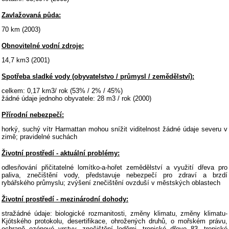
Zavlažovaná půda:
70 km (2003)
Obnovitelné vodní zdroje:
14,7 km3 (2001)
Spotřeba sladké vody (obyvatelstvo / průmysl / zemědělství):
celkem: 0,17 km3/ rok (53% / 2% / 45%)
žádné údaje jednoho obyvatele: 28 m3 / rok (2000)
Přírodní nebezpečí:
horký, suchý vítr Harmattan mohou snížit viditelnost žádné údaje severu v
zimě; pravidelné suchách
Životní prostředí - aktuální problémy:
odlesňování přičitatelné lomítko-a-hořet zemědělství a využití dřeva pro
paliva, znečištění vody, představuje nebezpečí pro zdraví a brzdí
rybářského průmyslu; zvýšení znečištění ovzduší v městských oblastech
Životní prostředí - mezinárodní dohody:
stražádné údaje: biologické rozmanitosti, změny klimatu, změny klimatu-
Kjótského protokolu, desertifikace, ohrožených druhů, o mořském právu,
ochraně ozónové vrstvy, znečištění loděmi, tropické dřevo 83, tropické