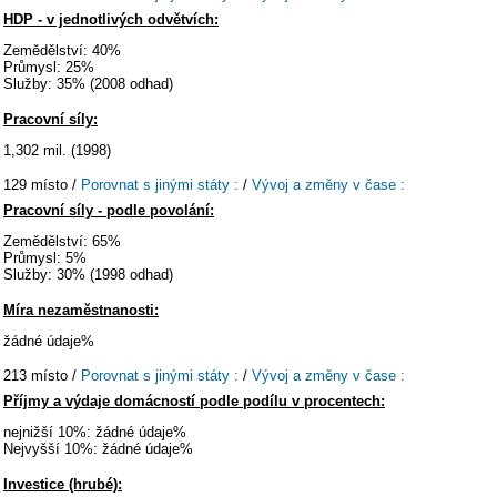
HDP - v jednotlivých odvětvích:
Zemědělství: 40%
Průmysl: 25%
Služby: 35% (2008 odhad)
Pracovní síly:
1,302 mil. (1998)
129 místo /
Porovnat s jinými státy :
/
Vývoj a změny v čase :
Pracovní síly - podle povolání:
Zemědělství: 65%
Průmysl: 5%
Služby: 30% (1998 odhad)
Míra nezaměstnanosti:
žádné údaje%
213 místo /
Porovnat s jinými státy :
/
Vývoj a změny v čase :
Příjmy a výdaje domácností podle podílu v procentech:
nejnižší 10%: žádné údaje%
Nejvyšší 10%: žádné údaje%
Investice (hrubé):