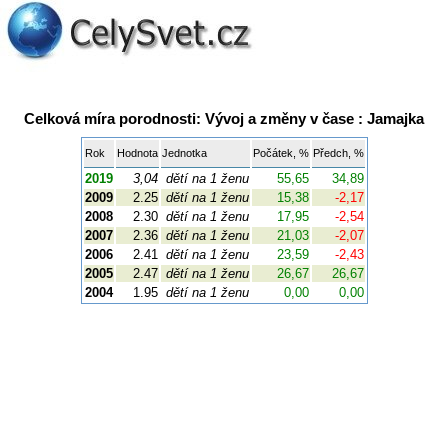
Celková míra porodnosti: Vývoj a změny v čase : Jamajka
Rok
Hodnota
Jednotka
Počátek, %
Předch, %
2019
3,04
dětí na 1 ženu
55,65
34,89
2009
2.25
dětí na 1 ženu
15,38
-2,17
2008
2.30
dětí na 1 ženu
17,95
-2,54
2007
2.36
dětí na 1 ženu
21,03
-2,07
2006
2.41
dětí na 1 ženu
23,59
-2,43
2005
2.47
dětí na 1 ženu
26,67
26,67
2004
1.95
dětí na 1 ženu
0,00
0,00