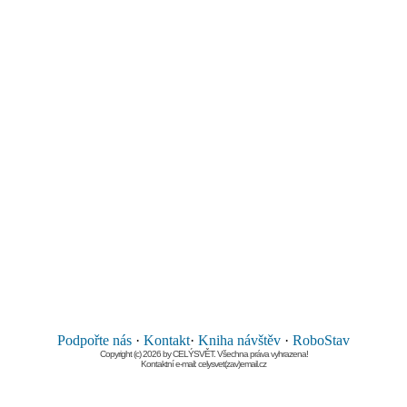
Podpořte nás
·
Kontakt
·
Kniha návštěv
·
RoboStav
Copyright (c) 2026 by CELÝSVĚT. Všechna práva vyhrazena!
Kontaktní e-mail: celysvet(zav)email.cz