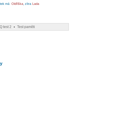
tek má
Oldřiška
, zítra
Lada
IQ test 2
Test paměti
•
ky