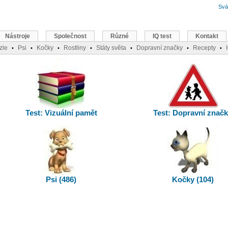
Svá
Nástroje
Společnost
Různé
IQ test
Kontakt
zle
Psi
Kočky
Rostliny
Státy světa
Dopravní značky
Recepty
•
•
•
•
•
•
•
Test: Vizuální pamět
Test: Dopravní znač
Psi (486)
Kočky (104)