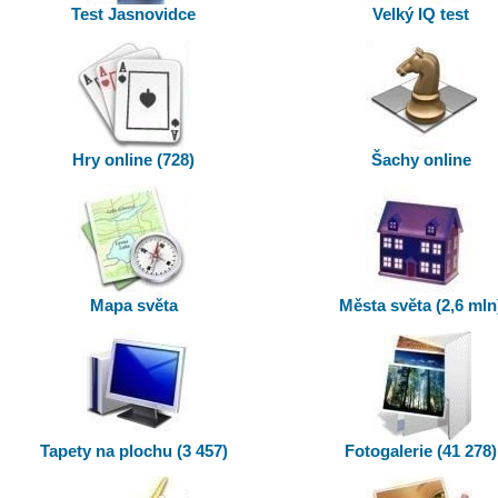
Test Jasnovidce
Velký IQ test
Hry online (728)
Šachy online
Mapa světa
Města světa (2,6 mln
Tapety na plochu (3 457)
Fotogalerie (41 278)