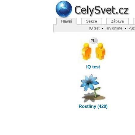
Hlavní
Sekce
Zábava
IQ test
Hry online
Puz
•
•
IQ test
Rostliny (420)