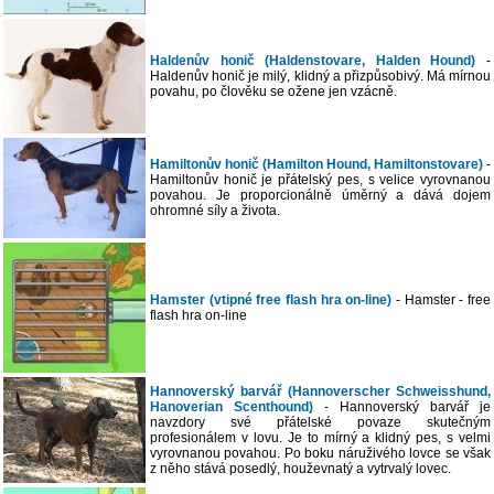
Haldenův honič (Haldenstovare, Halden Hound)
-
Haldenův honič je milý, klidný a přizpůsobivý. Má mírnou
povahu, po člověku se ožene jen vzácně.
Hamiltonův honič (Hamilton Hound, Hamiltonstovare)
-
Hamiltonův honič je přátelský pes, s velice vyrovnanou
povahou. Je proporcionálně úměrný a dává dojem
ohromné síly a života.
Hamster (vtipné free flash hra on-line)
- Hamster - free
flash hra on-line
Hannoverský barvář (Hannoverscher Schweisshund,
Hanoverian Scenthound)
- Hannoverský barvář je
navzdory své přátelské povaze skutečným
profesionálem v lovu. Je to mírný a klidný pes, s velmi
vyrovnanou povahou. Po boku náruživého lovce se však
z něho stává posedlý, houževnatý a vytrvalý lovec.