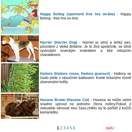
Happy fishing (sportovní free hra on-line)
- Happy
fishing - free hra on-line
Harrier (Harrier Dog)
- Harrier je silný a lehký pes,
původem z Velké Británie. Je to živý společník, se silně
vyvinutým loveckým instinktem a klid milujícím
charakterem.
Hatiora (Hatiora rosea, Hatiora graeseri)
- Hatiora se
často plete s vánočním kaktusem. Kvete krásnými různě
zbarvenými květy.
Havana Brown (Havana Cat)
- Havana se může velmi
snadno upnout na jednoho člena rodiny.Pokud jí
nebudete věnovat moc času,chtělo by to pořídit jí kočičí
kamarádku.
1
2
3
4
5
6
další :