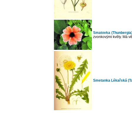
Smatovka (Thunbergia
zvonkovými květy. Má vě
Smetanka Lékařská (Ta