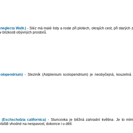
neglecta Wallr.)
- Sléz má malé listy a roste při plotech, okrajích cest, při starých
v blízkosti obývných prostorů.
colopendrium)
- Sleziník (Aslplenium scolopendrium) je neobyčejná, kouzelná
(Eschscholzia californica)
- Sluncovka je běžná zahradní květina. Je to mír
láště vhodné na nespavost, dokonce i u dětí.