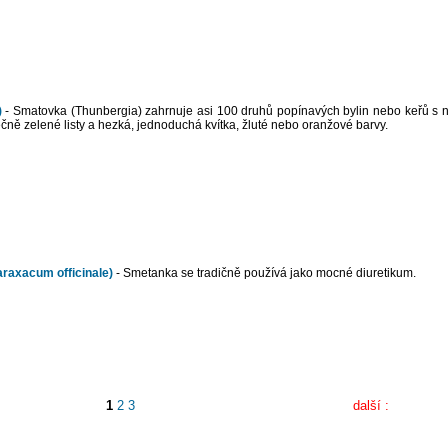
)
- Smatovka (Thunbergia) zahrnuje asi 100 druhů popínavých bylin nebo keřů s n
čně zelené listy a hezká, jednoduchá kvítka, žluté nebo oranžové barvy.
raxacum officinale)
- Smetanka se tradičně používá jako mocné diuretikum.
1
2
3
další :