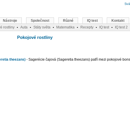
Svá
Nástroje
Společnost
Různé
IQ test
Kontakt
é rostliny
Auta
Státy světa
Matematika
Recepty
IQ test
IQ test 2
•
•
•
•
•
•
Pokojové rostliny
retia theezans)
- Sagerécie čajová (Sageretia theezans) patří mezi pokojové bons