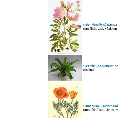
Sléz Přehlížený (Malva 
rumištích, vždy však jen 
Sleziník (Asplenium s
rostlina.
Sluncovka Kalifornská 
prospěšné sedativum, zv