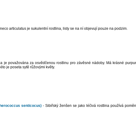
neco articulatus je sukulentní rostlina, listy se na ní objevují pouze na podzim.
a je považována za osvědčenou rostlinu pro závěsné nádoby. Má krásné purpuro
éto je poseta sytě růžovými květy.
therococcus senticocus)
- Sibiřský ženšen se jako léčivá rostlina používá poměr