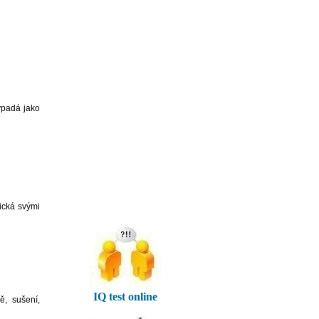
ypadá jako
ická svými
IQ test online
ě, sušení,