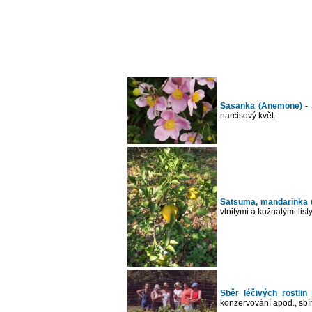
Sasanka (Anemone)
- 
narcisový květ.
Satsuma, mandarinka u
vlnitými a kožnatými listy
Sběr léčivých rostlin
konzervování apod., sbí