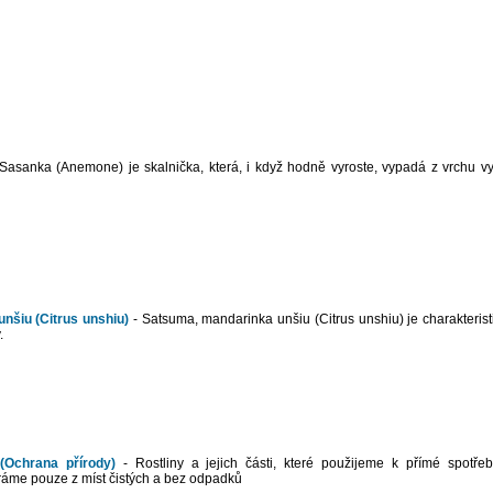
Sasanka (Anemone) je skalnička, která, i když hodně vyroste, vypadá z vrchu v
nšiu (Citrus unshiu)
- Satsuma, mandarinka unšiu (Citrus unshiu) je charakterist
.
 (Ochrana přírody)
- Rostliny a jejich části, které použijeme k přímé spotřeb
ráme pouze z míst čistých a bez odpadků