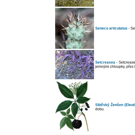
Seneco articulatus
- Se
Setcreasea
- Setcrease
jemnými chloupky, přes l
Sibiřský Ženšen (Eleu
dobu.