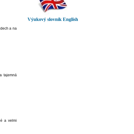
Výukový slovník English
 zdech a na
 a tajemná
né a velmi